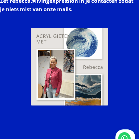
Zet rebecca@livingexpression in je contacten zodat
je niets mist van onze mails.