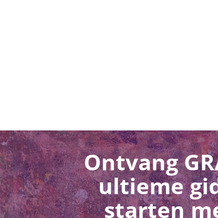
Ontvang GR
ultieme gi
starten me