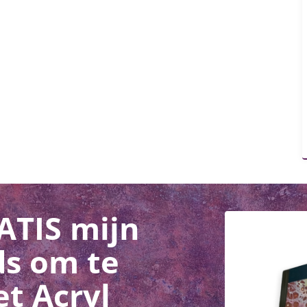
ATIS mijn
ds om te
t Acryl