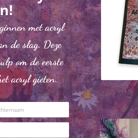
n!
ginnen met acryl
an de slag. Deze
hulp om de eerste
et acryl gieten.