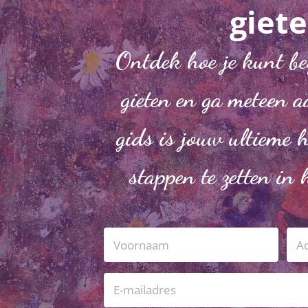
giete
Ontdek hoe je kunt be
gieten en ga meteen a
gids is jouw ultieme 
stappen te zetten in h