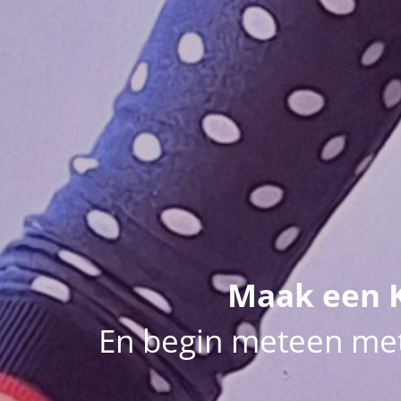
Maak een K
En begin meteen met 