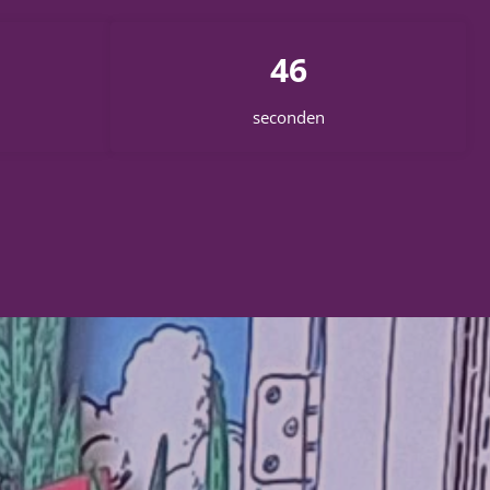
42
seconden